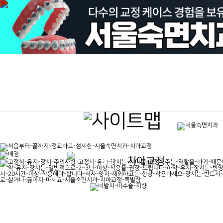
맞춤 교정
치아교정