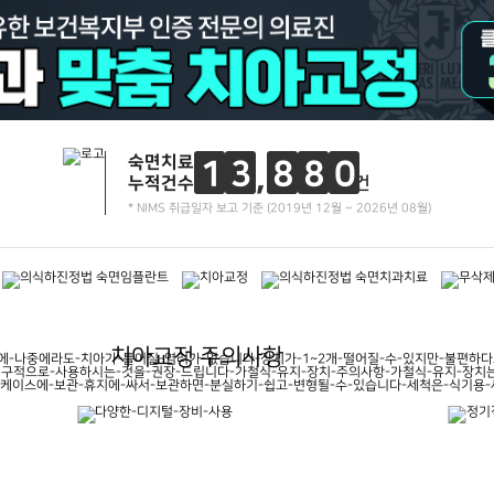
숙면치료
1
3
8
8
0
누적건수
건
* NIMS 취급일자 보고 기준 (2019년 12월 ~ 2026년 08월)
치아교정 주의사항