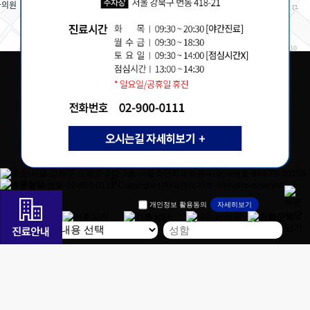
20m
개인정보 활용동의
자세히보기