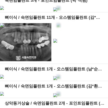
숙면임플란트 3개 - 포인트임플란트 (박*식님)
뼈이식 / 숙면임플란트 11개 - 오스템임플란트 (김*…
뼈이식 / 숙면임플란트 1개 - 오스템임플란트 (남*순…
뼈이식 / 숙면임플란트 1개 - 오스템임플란트 (김*환…
상악동거상술 / 숙면임플란트 2개 - 포인트임플란트 (…