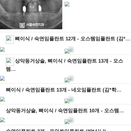
뼈이식 / 숙면임플란트 12개 - 오스템임플란트 (김*…
상악동거상술, 뼈이식 / 숙면임플란트 13개 - 오스
템…
뼈이식 / 숙면임플란트 13개 - 네오임플란트 (김*학…
상악동거상술, 뼈이식 / 숙면임플란트 10개 - 오스템…