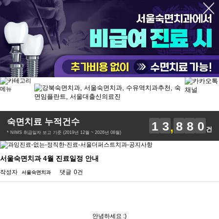
의식하진정법 숙면 치료
본문 바로가기
맞춤 교정
숙면치료 누적건수
1
3
8
8
0
건
* NIMS 취급일자 보고 기준 (2019년 12월 ~ 2026년 08월)
서울숙면치과 4월 진료일정 안내
작성자
댓글
0건
서울숙면치과
안녕하세요 :)