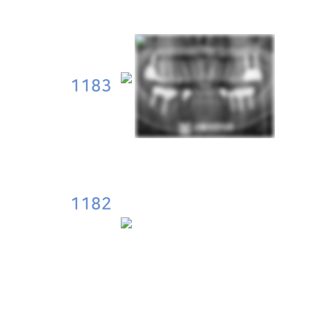
1183
1182