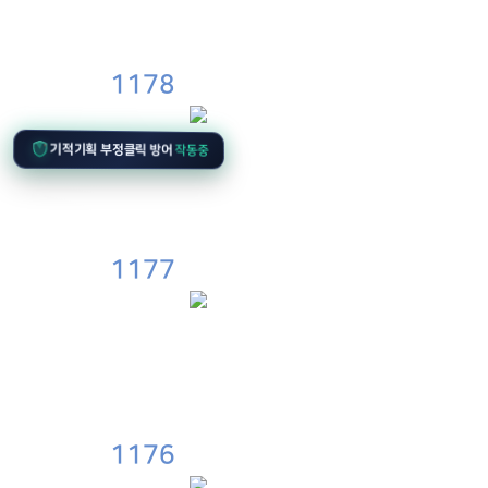
1178
기적기획 부정클릭 방어
작동중
1177
1176