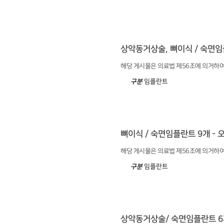
상악동거상술, 뼈이식 / 숙면임
해당 게시물은 의료법 제56조에 의거하여
구분
임플란트
뼈이식 / 숙면임플란트 9개 -
해당 게시물은 의료법 제56조에 의거하여
구분
임플란트
상악동거상술/ 숙면임플란트 6