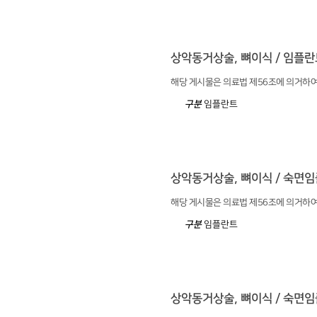
상악동거상술, 뼈이식 / 임플란
해당 게시물은 의료법 제56조에 의거하여
구분
임플란트
상악동거상술, 뼈이식 / 숙면임
해당 게시물은 의료법 제56조에 의거하여
구분
임플란트
상악동거상술, 뼈이식 / 숙면임