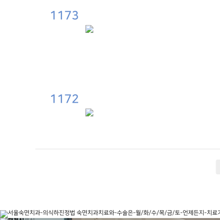
1173
1172
다음
맨끝