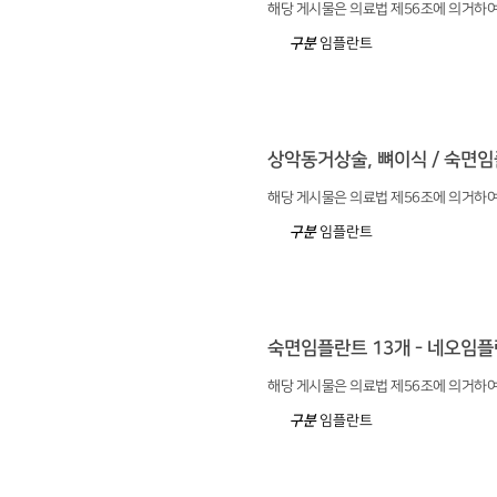
해당 게시물은 의료법 제56조에 의거하여
구분
임플란트
상악동거상술, 뼈이식 / 숙면임
해당 게시물은 의료법 제56조에 의거하여
구분
임플란트
숙면임플란트 13개 - 네오임플
해당 게시물은 의료법 제56조에 의거하여
구분
임플란트