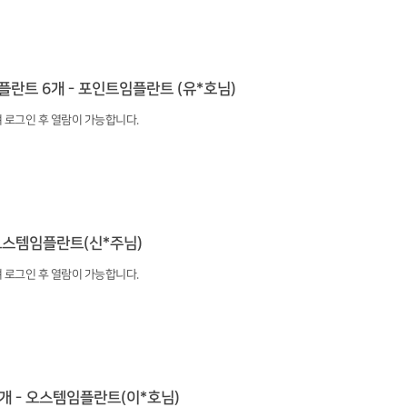
플란트 6개 - 포인트임플란트 (유*호님)
 로그인 후 열람이 가능합니다.
 오스템임플란트(신*주님)
 로그인 후 열람이 가능합니다.
개 - 오스템임플란트(이*호님)