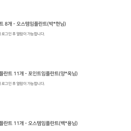
트 8개 - 오스템임플란트(박*현님)
 로그인 후 열람이 가능합니다.
플란트 11개 - 포인트임플란트(양*옥님)
 로그인 후 열람이 가능합니다.
플란트 11개 - 오스템임플란트(백*용님)