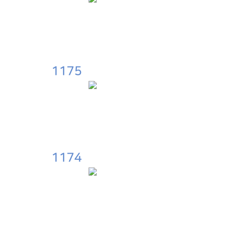
1175
1174