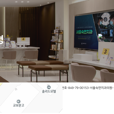
보처리방침
|
이용약관