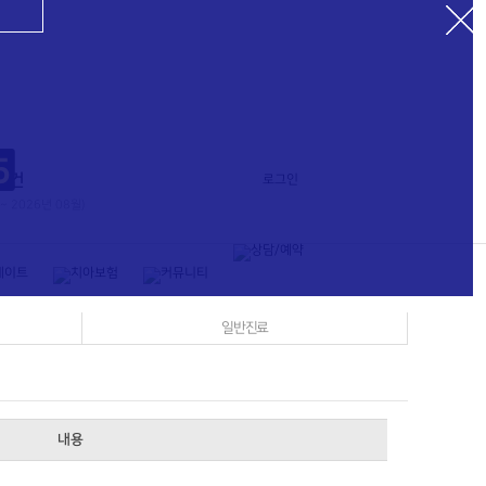
5
건
로그인
~ 2026년 08월)
일반진료
내용