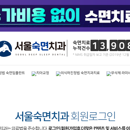
숙면치료
1
3
9
0
누적건수
* NIMS 취급일자 보고 기준 (2019년 12월 