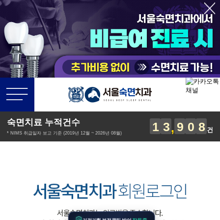
의식하진정법 숙면 치료
본문 바로가기
맞춤 교정
숙면치료 누적건수
1
3
9
0
8
건
* NIMS 취급일자 보고 기준 (2019년 12월 ~ 2026년 08월)
작동중
기적기획 부정클릭 방어